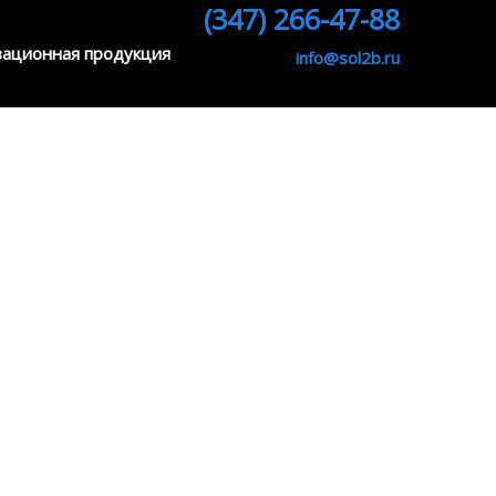
(347) 266-47-88
ационная продукция
info@sol2b.ru